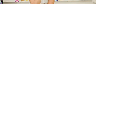
Repensando la
educación a través
del juego
Soy Mariana Carzo
Soy originaria de Costa Rica pero vivo
en Orlando, Florida. Me apasiona lo que
hago y AMO la educación. Tengo un
Bachillerato en Educación Preescolar y
una Maestría de Teachers College,
Universidad de Columbia, con énfasis
en Currículo y Enseñanza con
especialidad en Educación de niños