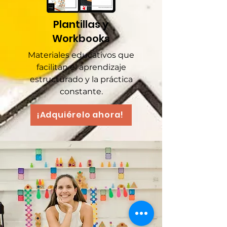
Plantillas y
Workbooks
Materiales educativos que
facilitan el aprendizaje
estructurado y la práctica
constante.
¡Adquiérelo ahora!