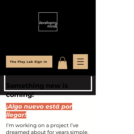
The Play Lab Sign In
Something new is
coming!
¡Algo nuevo está por
llegar!
I’m working on a project I’ve
dreamed about for years simple,